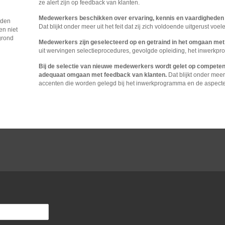
ze alert zijn op feedback van klanten.
Medewerkers beschikken over ervaring, kennis en vaardigheden
rden
Dat blijkt onder meer uit het feit dat zij zich voldoende uitgerust v
en niet
grond
Medewerkers zijn geselecteerd op en getraind in het omgaan met
uit wervingen selectieprocedures, gevolgde opleiding, het inwerkpro
Bij de selectie van nieuwe medewerkers wordt gelet op competenti
adequaat omgaan met feedback van klanten.
Dat blijkt onder meer
accenten die worden gelegd bij het inwerkprogramma en de aspec