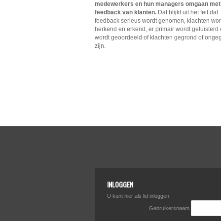
medewerkers en hun managers omgaan met
feedback van klanten.
Dat blijkt uit het feit dat
feedback serieus wordt genomen, klachten wo
herkend en erkend, er primair wordt geluisterd 
wordt geoordeeld of klachten gegrond of onge
zijn.
INLOGGEN
U kunt hier als lid inloggen.
Gebruikersnaam