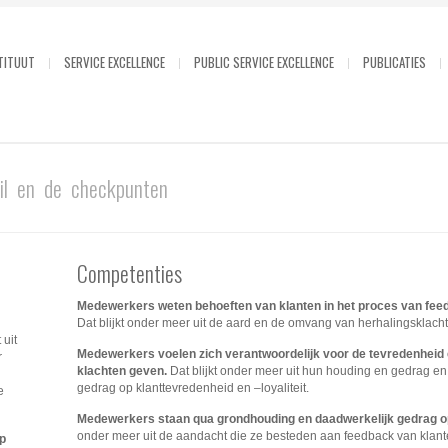
TITUUT
SERVICE EXCELLENCE
PUBLIC SERVICE EXCELLENCE
PUBLICATIES
ail en de checkpunten
Competenties
Medewerkers weten behoeften van klanten in het proces van fee
Dat blijkt onder meer uit de aard en de omvang van herhalingsklach
 uit
Medewerkers voelen zich verantwoordelijk voor de tevredenheid en
r
klachten geven.
Dat blijkt onder meer uit hun houding en gedrag en 
gedrag op klanttevredenheid en –loyaliteit.
e
Medewerkers staan qua grondhouding en daadwerkelijk gedrag o
onder meer uit de aandacht die ze besteden aan feedback van klant
op