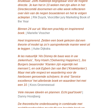
bruikbaar. Zelfs makkelijk begrijpbaar voor de hogere
directie. Je kan het in 10 weken met zijn allen in het
Directiecomité doornemen en elke week reflecteren
over één van de negen bouwstenen en het te volgen
actieplan.
| Rik Duyck, Voorzitter jury Marketing Book of
the Year
Binnen 24 uur uit. W
at een prachtig en inspirerend
boek.
| Marielle Visscher
Heel inspirerend. Zelden een boek gelezen dat een
theorie of model op zo’n aansprekende manier weet uit
te leggen.
|
Auke Dijkstra
Ik las natuurlijk ‘Als Disney de baas was in uw
ziekenhuis’, Tony Hsieh (‘Delivering Happines’), Jos
Burgers (waaronder ‘Klanten zijn eigenlijk net
mensen’), en ook Egbert-Jan van Bel (‘Kloteklanten’).
Maar met alle respect en waardering voor de
hierboven genoemde schrijvers: ik vind ‘Service
excellence’ het allerbeste boek en waardeer het met
een 10.
| Koos Groenewoud
Vele nieuwe ideeën en plannen. Echt gaaf boek!
|
Danny Hooijberg
De theoretische onderbouwing in combinatie met