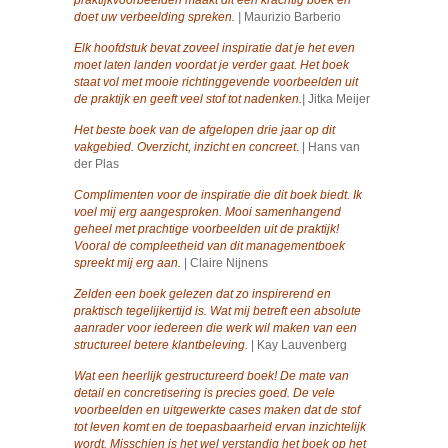
praktijkvoorbeelden maakt dit een krachtig boek en
doet uw verbeelding spreken.
|
Maurizio Barberio
Elk hoofdstuk bevat zoveel inspiratie dat je het even
moet laten landen voordat je verder gaat. Het boek
staat vol met mooie richtinggevende voorbeelden uit
de praktijk en geeft veel stof tot nadenken.
|
Jitka Meijer
Het beste boek van de afgelopen drie jaar op dit
vakgebied. Overzicht, inzicht en concreet
.
| Hans van
der Plas
Complimenten voor de inspiratie die dit boek biedt. Ik
voel mij erg aangesproken. Mooi samenhangend
geheel met prachtige voorbeelden uit de praktijk!
Vooral de compleetheid van dit managementboek
spreekt mij erg aan.
| Claire Nijnens
Zelden een boek gelezen dat zo inspirerend en
praktisch tegelijkertijd is. Wat mij betreft een absolute
aanrader voor iedereen die werk wil maken van een
structureel betere klantbeleving.
| Kay Lauvenberg
Wat een heerlijk gestructureerd boek! De mate van
detail en concretisering is precies goed. De vele
voorbeelden en uitgewerkte cases maken dat de stof
tot leven komt en de toepasbaarheid ervan inzichtelijk
wordt. Misschien is het wel verstandig het boek op het