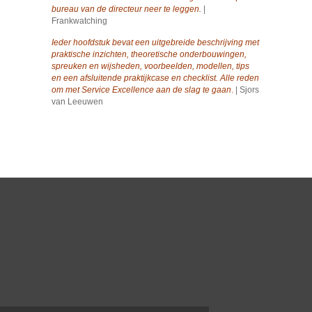
bureau van de directeur neer te leggen.
|
Frankwatching
Ieder hoofdstuk bevat een uitgebreide beschrijving met
praktische inzichten, theoretische onderbouwingen,
spreuken en wijsheden, voorbeelden, modellen, tips
en een afsluitende praktijkcase en checklist. Alle reden
om met Service Excellence aan de slag te gaan
.
| Sjors
van Leeuwen