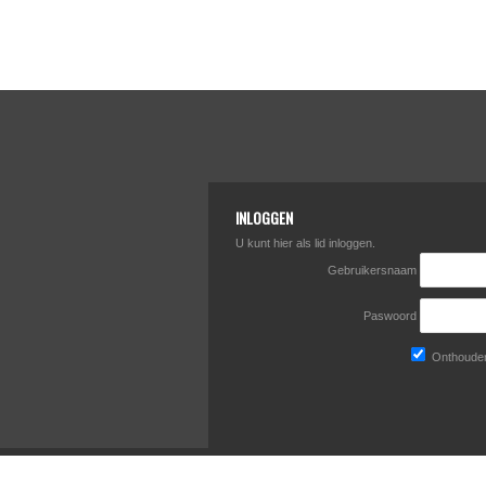
INLOGGEN
U kunt hier als lid inloggen.
Gebruikersnaam
Paswoord
Onthouden 