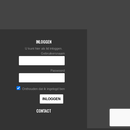
INLOGGEN
U kunt hier als lid inloggen.
Gebruikersnaam
Paswoord
Onthouden dat ik ingelogd ben
CONTACT