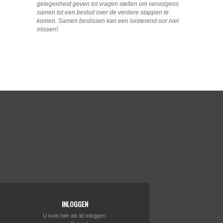
gelegenheid geven tot vragen stellen om vervolgens
samen tot een besluit over de verdere stappen te
komen. Samen beslissen kan een luisterend oor niet
missen!
INLOGGEN
U kunt hier als lid inloggen.