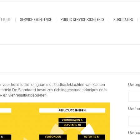
TITUUT
SERVICE EXCELLENCE
PUBLIC SERVICE EXCELLENCE
PUBLICATIES
 voor het effectief omgaan met feedback/klachten van klanten
Uw org
edenheid.De Standaard bevat zes richtinggevende principes en is
e- en vier resultaatgebieden.
Uw fun
Uw naa