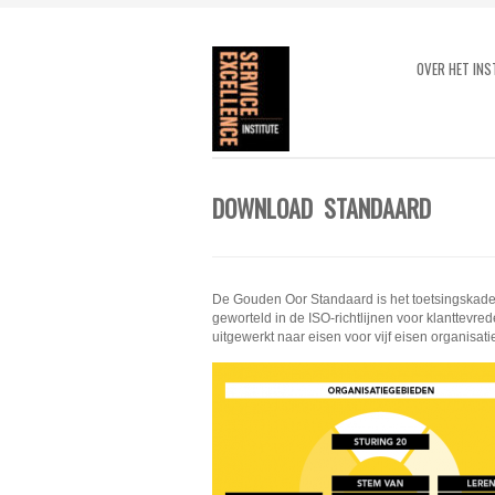
OVER HET INS
DOWNLOAD STANDAARD
De Gouden Oor Standaard is het toetsingskader
geworteld in de ISO-richtlijnen voor klanttevr
uitgewerkt naar eisen voor vijf eisen organisati