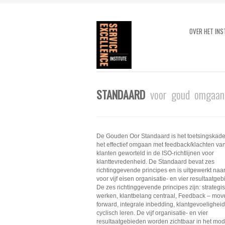
OVER HET INS
STANDAARD
voor goud omgaan
De Gouden Oor Standaard is het toetsingskade
het effectief omgaan met feedback/klachten va
klanten geworteld in de ISO-richtlijnen voor
klanttevredenheid. De Standaard bevat zes
richtinggevende principes en is uitgewerkt naa
voor vijf eisen organisatie- en vier resultaatge
De zes richtinggevende principes zijn
:
strategi
werken, klantbelang centraal, Feedback – mov
forward, integrale inbedding, klantgevoelighei
cyclisch leren. De vijf organisatie- en vier
resultaatgebieden worden zichtbaar in het mod