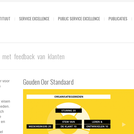
TITUUT
SERVICE EXCELLENCE
PUBLIC SERVICE EXCELLENCE
PUBLICATIES
 met feedback van klanten
Gouden Oor Standaard
r voor
n
r eisen
bieden.
sch
e
d en
el