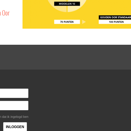
n Oor
dat ik ingelogd ben