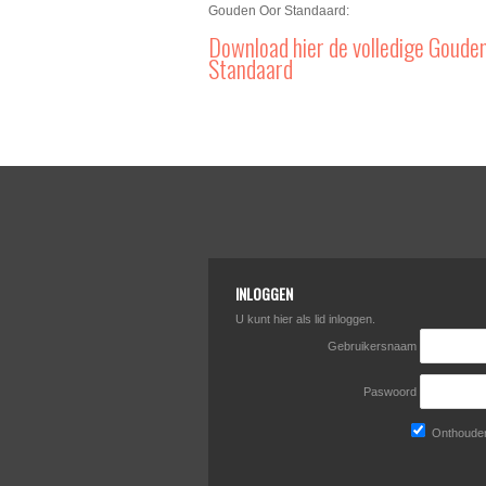
Gouden Oor Standaard:
Download hier de volledige Goude
Standaard
INLOGGEN
U kunt hier als lid inloggen.
Gebruikersnaam
Paswoord
Onthouden 