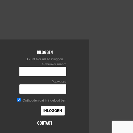
INLOGGEN
U kunt hier als lid inloggen.
Gebruikersnaam
Paswoord
Onthouden dat ik ingelogd ben
CONTACT