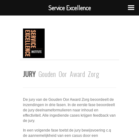
Service Excellence
JURY
Gouden Oor Award Zorg
De jury van de Gouden Oor Award Zorg beoordeelt de
inzendingen in drie fasen. In de eerste fase beoordeelt
de jury deelnameformulieren naar inhoud en
effectiviteit. Alle ingediende cases krijgen feedback van
de jury.
In een volgende fase toetst de jury bewijsvoering c.q
de aannemelijkheid van een casus door een