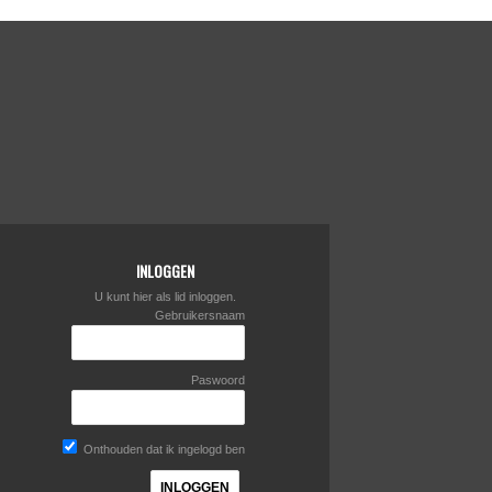
INLOGGEN
U kunt hier als lid inloggen.
Gebruikersnaam
Paswoord
Onthouden dat ik ingelogd ben