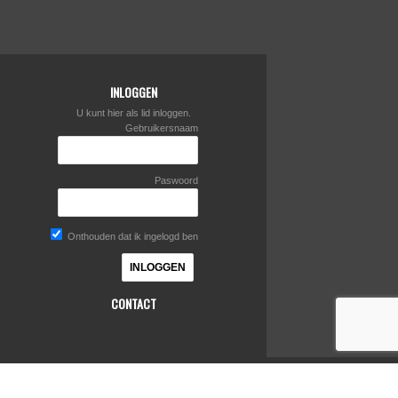
INLOGGEN
U kunt hier als lid inloggen.
Gebruikersnaam
Paswoord
Onthouden dat ik ingelogd ben
CONTACT