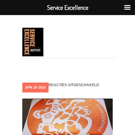
Service Excellence
VOOR
REACTIES UITGESCHAKELD
APR
29
2018
IMG_7648