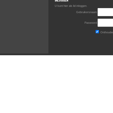
U kunt hier als lid inloggen.
Gebruikersnaam
Paswoord
Onthouden 