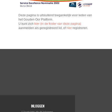
Deze pagina is uitsluitend toegankelijk voor leden van
het Gouden Oor Platform.
U kunt zich
hier (in de footer van deze pagina)
aanmelden als geregistreerd lid, of
hier
registreren.
INLOGGEN
U kunt hier als lid inloggen.