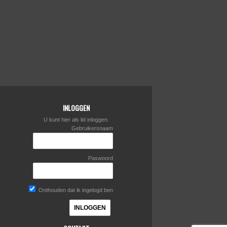
INLOGGEN
U kunt hier als lid inloggen.
Gebruikersnaam
Paswoord
Onthouden dat ik ingelogd ben