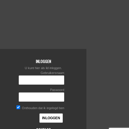
INLOGGEN
U kunt hier als lid inloggen.
Gebruikersnaam
Paswoord
Onthouden dat ik ingelogd ben