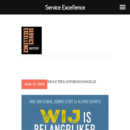
Service Excellence
VOOR
REACTIES UITGESCHAKELD
AUG
27
2019
SCHERMAFBEELDI
2019-
08-
27
OM
08.53.17