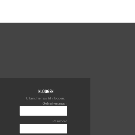
INLOGGEN
U kunt hier als lid inloggen.
Gebruikersnaam
Paswoord