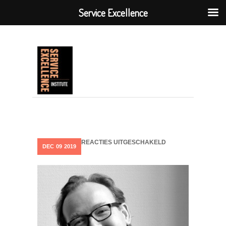
Service Excellence
VOOR
REACTIES UITGESCHAKELD
DEC
09
2019
SCHERMAFBEELDI
2019-
12-
09
OM
11.23.00