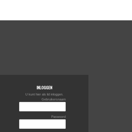
INLOGGEN
U kunt hier als lid inloggen.
Gebruikersnaam
Paswoord