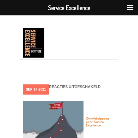
Service Excellence
VOOR
REACTIES UITGESCHAKELD
SEP
17
2021
ONTWIKKELPADSE-
CLINIC2209