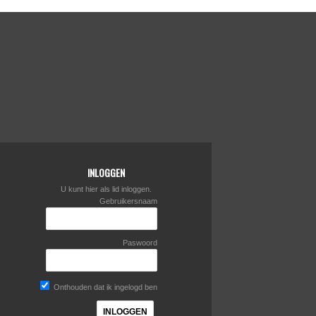
INLOGGEN
U kunt hier als lid inloggen.
Gebruikersnaam
Paswoord
Onthouden dat ik ingelogd ben