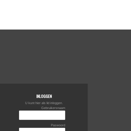
INLOGGEN
U kunt hier als lid inloggen.
Gebruikersnaam
Paswoord